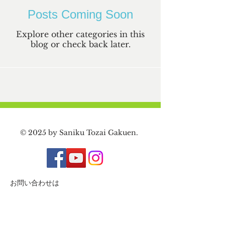
Posts Coming Soon
Explore other categories in this
blog or check back later.
© 2025 by Saniku Tozai Gakuen.
​お問い合わせは
tozai@sanikutozai.org
|
Tel:
(310) 532-3770