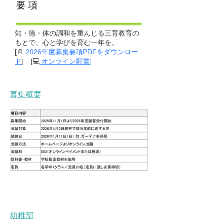
要項
知・徳・体の調和を重んじる三育教育の
もとで、心と学びを育む一年を。
[📄
2026年度募集要項PDFをダウンロー
💻
ド
] [
オンライン願書
]
募集概要
幼稚部