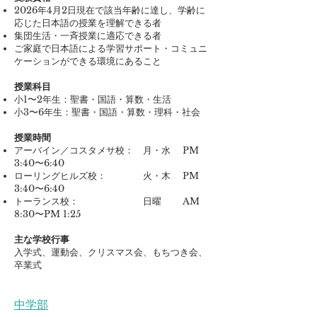
2026年4月2日現在で該当年齢に達し、学齢に
応じた日本語の授業を理解できる者
集団生活・一斉授業に適応できる者
ご家庭で日本語による学習サポート・コミュニ
ケーションができる環境にあること
授業科目
小1〜2年生：聖書・国語・算数・生活
小3〜6年生：聖書・国語・算数・理科・社会
授業時間
アーバイン／コスタメサ校： 月・水 PM
3:40〜6:40
ローリングヒルズ校： 火・木 PM
3:40〜6:40
トーランス校： 日曜 AM
8:30〜PM 1:25
主な学校行事
入学式、運動会、クリスマス会、もちつき会、
卒業式
中学部