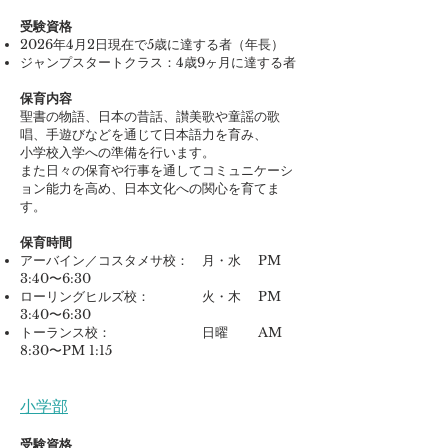
受験資格
2026年4月2日現在で5歳に達する者（年長）
ジャンプスタートクラス：4歳9ヶ月に達する者
保育内容
聖書の物語、日本の昔話、讃美歌や童謡の歌
唱、手遊びなどを通じて日本語力を育み、
小学校入学への準備を行います。
また日々の保育や行事を通してコミュニケーシ
ョン能力を高め、日本文化への関心を育てま
す。
保育時間
アーバイン／コスタメサ校： 月・水 PM
3:40〜6:30
ローリングヒルズ校： 火・木 PM
3:40〜6:30
トーランス校： 日曜 AM
8:30〜PM 1:15
小学部
受験資格