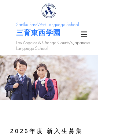
Saniku East-West Language School
三育東西学園
Los Angeles & Orange County's Japanese
Language School
2026年度 新入生募集