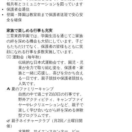
報共有とコミュニケーションを図っています
保護者会通信
登園・降園は教室前まで保護者送迎で安心安
全を確保
家族で楽しめる行事も充実
三育東西学園では、学園生活を通じてご家族
の絆を深める機会も大切にしています。子ど
もたちだけでなく、保護者の皆様もともに笑
顔になれる行事を多数実施しています。
🏃‍♂️ 運動会（毎年秋）
伝統的な日本式運動会です。園児・児
童が全力で取り組む姿を、保護者・家
族と一緒に応援し、喜びを分かち合え
る一日です。親子競技や保護者競技も
人気です。
⛺ 夏のファミリーキャンプ
自然の中で過ごす2泊3日の行事です。
野外アクティビティ、キャンプファイ
ヤーやレクリエーションなど、親子で
楽しく学び合いながら絆を深める体験
型プログラムです。
🌿 親子ネイチャークラブ（月2回／土曜日開
催）
水族館、サイエンスセンター、ビー