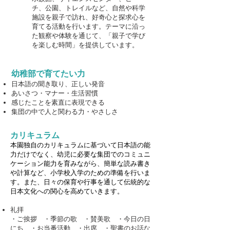
チ、公園、トレイルなど、自然や科学
施設を親子で訪れ、好奇心と探求心を
育てる活動を行います。テーマに沿っ
た観察や体験を通じて、「親子で学び
を楽しむ時間」を提供しています。
幼稚部で育てたい力
日本語の聞き取り、正しい発音
あいさつ・マナー・生活習慣
感じたことを素直に表現できる
集団の中で人と関わる力・やさしさ
カリキュラム
本園独自のカリキュラムに基づいて日本語の能
力だけでなく、幼児に必要な集団でのコミュニ
ケーション能力を育みながら、簡単な読み書き
や計算など、小学校入学のための準備を行いま
す。また、日々の保育や行事を通して伝統的な
日本文化への関心を高めていきます。
礼拝
・ご挨拶 ・季節の歌 ・賛美歌 ・今日の日
にち ・お当番活動 ・出席 ・聖書のお話な