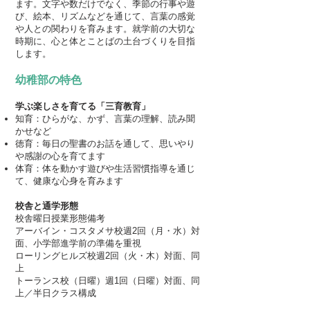
ます。文字や数だけでなく、季節の行事や遊
び、絵本、リズムなどを通じて、言葉の感覚
や人との関わりを育みます。就学前の大切な
時期に、心と体とことばの土台づくりを目指
します。
幼稚部の特色
学ぶ楽しさを育てる「三育教育」
知育：ひらがな、かず、言葉の理解、読み聞
かせなど
徳育：毎日の聖書のお話を通して、思いやり
や感謝の心を育てます
体育：体を動かす遊びや生活習慣指導を通じ
て、健康な心身を育みます
校舎と通学形態
校舎曜日授業形態備考
アーバイン・コスタメサ校週2回（月・水）対
面、小学部進学前の準備を重視
ローリングヒルズ校週2回（火・木）対面、同
上
トーランス校（日曜）週1回（日曜）対面、同
上／半日クラス構成