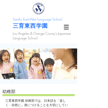
Saniku East-West Language School
三育東西学園
Los Angeles & Orange County's Japanese
Language School
​幼稚部
三育東西学園 幼稚部では、日本語を「楽し
く・自然に」身につけることを大切にしてい