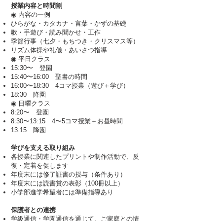
授業内容と時間割
◉ 内容の一例
ひらがな・カタカナ・言葉・かずの基礎
歌・手遊び・読み聞かせ・工作
季節行事（七夕・もちつき・クリスマス等）
リズム体操や礼儀・あいさつ指導
◉ 平日クラス
15:30〜 登園
15:40〜16:00 聖書の時間
16:00〜18:30 4コマ授業（遊び＋学び）
18:30 降園
◉ 日曜クラス
8:20〜 登園
8:30〜13:15 4〜5コマ授業＋お昼時間
13:15 降園
学びを支える取り組み
各授業に関連したプリントや制作活動で、反
復・定着を促します
年度末には修了証書の授与（条件あり）
年度末には読書賞の表彰（100冊以上）
小学部進学希望者には準備指導あり
保護者との連携
学級通信・学園通信を通じて、ご家庭との情