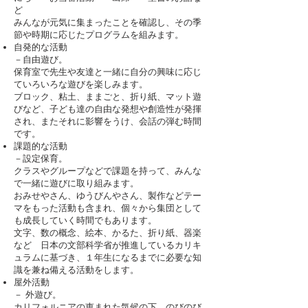
ど
みんなが元気に集まったことを確認し、その季
節や時期に応じたプログラムを組みます。
自発的な活動
－自由遊び。
保育室で先生や友達と一緒に自分の興味に応じ
ていろいろな遊びを楽しみます。
ブロック、粘土、ままごと、折り紙、マット遊
びなど、子ども達の自由な発想や創造性が発揮
され、またそれに影響をうけ、会話の弾む時間
です。
課題的な活動
－設定保育。
クラスやグループなどで課題を持って、みんな
で一緒に遊びに取り組みます。
おみせやさん、ゆうびんやさん、製作などテー
マをもった活動も含まれ、個々から集団として
も成長していく時間でもあります。
文字、数の概念、絵本、かるた、折り紙、器楽
など 日本の文部科学省が推進しているカリキ
ュラムに基づき、１年生になるまでに必要な知
識を兼ね備える活動をします。
屋外活動
－ 外遊び。
カリフォルニアの恵まれた気候の下、のびのび