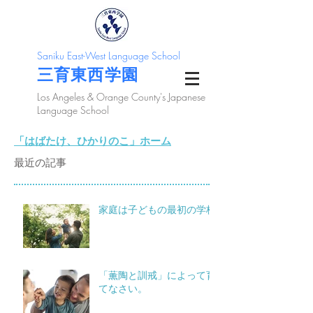
Saniku East-West Language School
三育東西学園
Los Angeles & Orange County's Japanese
Language School
「はばたけ、ひかりのこ」ホーム
最近の記事
家庭は子どもの最初の学校
「薫陶と訓戒」によって育
てなさい。