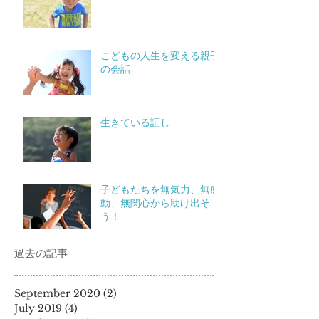
こどもの人生を変える親子
の会話
生きている証し
子どもたちを無気力、無感
動、無関心から助け出そ
う！
過去の記事
September 2020
(2)
2 posts
July 2019
(4)
4 posts