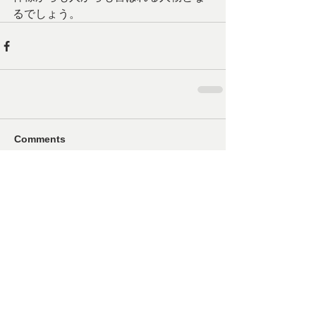
るでしょう。
Comments
Write a comment...
© 2025 by Saniku Tozai Gakuen.