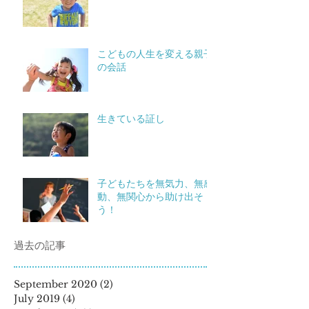
こどもの人生を変える親子
の会話
生きている証し
子どもたちを無気力、無感
動、無関心から助け出そ
う！
過去の記事
September 2020
(2)
2 posts
July 2019
(4)
4 posts