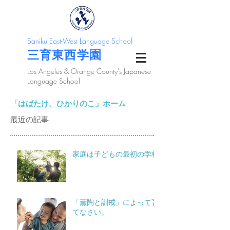
Saniku East-West Language School
三育東西学園
Los Angeles & Orange County's Japanese
Language School
「はばたけ、ひかりのこ」ホーム
最近の記事
家庭は子どもの最初の学校
「薫陶と訓戒」によって育
てなさい。