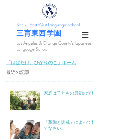
Saniku East-West Language School
三育東西学園
Los Angeles & Orange County's Japanese
Language School
「はばたけ、ひかりのこ」ホーム
最近の記事
家庭は子どもの最初の学校
「薫陶と訓戒」によって育
てなさい。