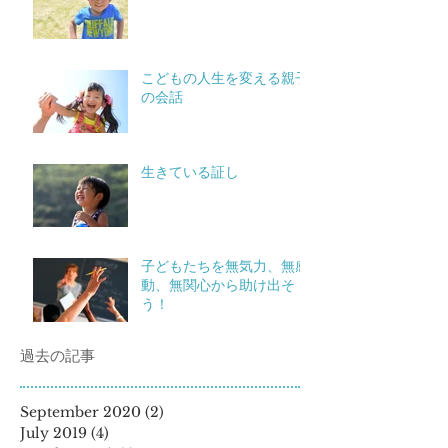
こどもの人生を変える親子
の会話
生きている証し
子どもたちを無気力、無感
動、無関心から助け出そ
う！
過去の記事
September 2020
(2)
2 posts
July 2019
(4)
4 posts